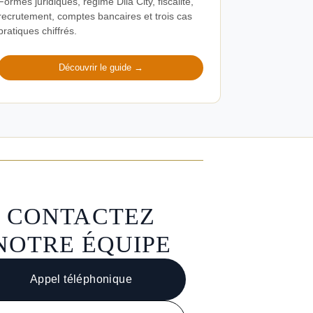
Formes juridiques, régime Diia City, fiscalité,
recrutement, comptes bancaires et trois cas
pratiques chiffrés.
Découvrir le guide →
CONTACTEZ
NOTRE ÉQUIPE
Appel téléphonique