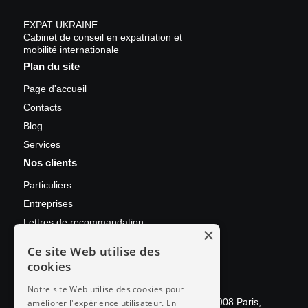
EXPAT UKRAINE
Cabinet de conseil en expatriation et
mobilité internationale
Plan du site
Page d'accueil
Contacts
Blog
Services
Nos clients
Particuliers
Entreprises
Lettres de recommandation
×
Contact
Ce site Web utilise des
cookies
+33 (0)6 06 70 71 72
ukraine@expatriation.io
Notre site Web utilise des cookies pour
78 Av. des Champs-Élysées, Bureau 562, 75008 Paris,
améliorer l'expérience utilisateur. En